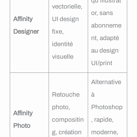
qu’Illustrat
vectorielle,
or, sans
Affinity
UI design
abonneme
Designer
fixe,
nt, adapté
identité
au design
visuelle
UI/print
Alternative
Retouche
à
photo,
Photoshop
Affinity
compositin
, rapide,
Photo
g, création
moderne,