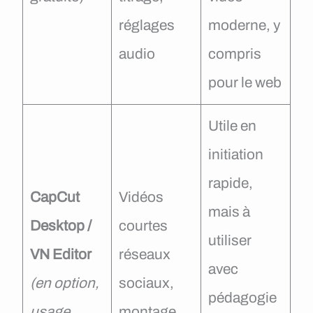
réglages
moderne, y
audio
compris
pour le web
Utile en
initiation
rapide,
CapCut
Vidéos
mais à
Desktop /
courtes
utiliser
VN Editor
réseaux
avec
(en option,
sociaux,
pédagogie
usage
montage