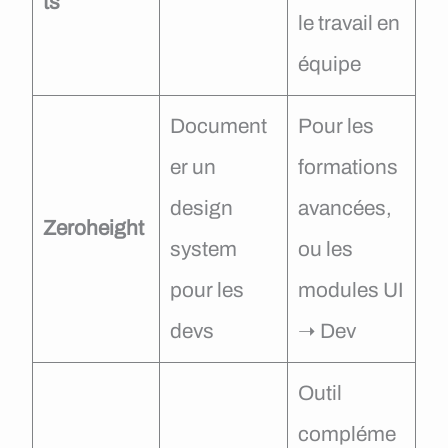
ts
le travail en
équipe
Document
Pour les
er un
formations
design
avancées,
Zeroheight
system
ou les
pour les
modules UI
devs
➝ Dev
Outil
compléme