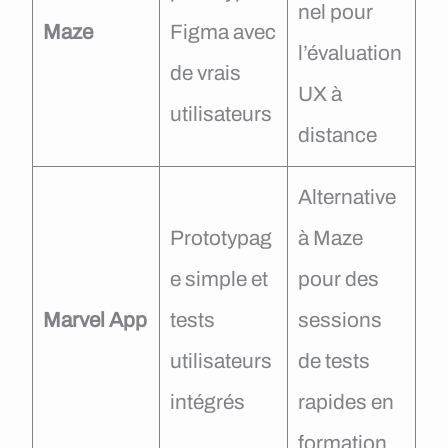
nel pour
Maze
Figma avec
l’évaluation
de vrais
UX à
utilisateurs
distance
Alternative
Prototypag
à Maze
e simple et
pour des
Marvel App
tests
sessions
utilisateurs
de tests
intégrés
rapides en
formation