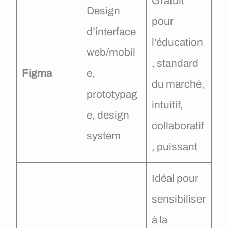
Gratuit
Design
pour
d’interface
l’éducation
web/mobil
, standard
Figma
e,
du marché,
prototypag
intuitif,
e, design
collaboratif
system
, puissant
Idéal pour
sensibiliser
à la