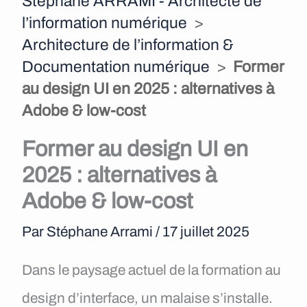
Stéphane ARRAMI - Architecte de
e
l’information numérique
>
n
Architecture de l’information &
Documentation numérique
>
Former
u
au design UI en 2025 : alternatives à
Adobe & low-cost
Former au design UI en
2025 : alternatives à
Adobe & low-cost
Par
Stéphane Arrami
/
17 juillet 2025
Dans le paysage actuel de la formation au
design d’interface, un malaise s’installe.