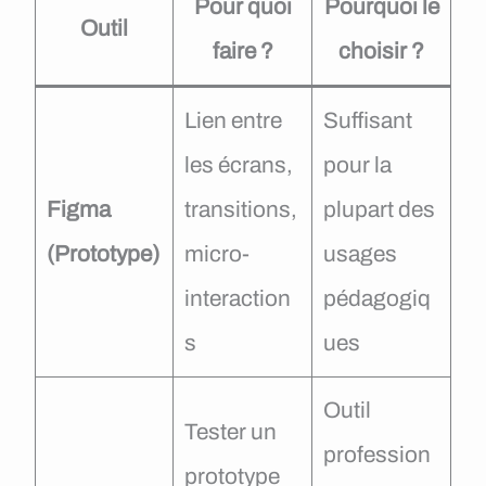
Pour quoi
Pourquoi le
Outil
faire ?
choisir ?
Lien entre
Suffisant
les écrans,
pour la
Figma
transitions,
plupart des
(Prototype)
micro-
usages
interaction
pédagogiq
s
ues
Outil
Tester un
profession
prototype