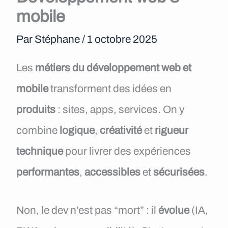
e
mobile
n
Par
Stéphane
/
1 octobre 2025
u
Les
métiers du développement web et
mobile
transforment des idées en
produits
: sites, apps, services. On y
combine
logique
,
créativité
et
rigueur
technique
pour livrer des expériences
performantes
,
accessibles
et
sécurisées
.
Non, le dev n’est pas “mort” : il
évolue
(IA,