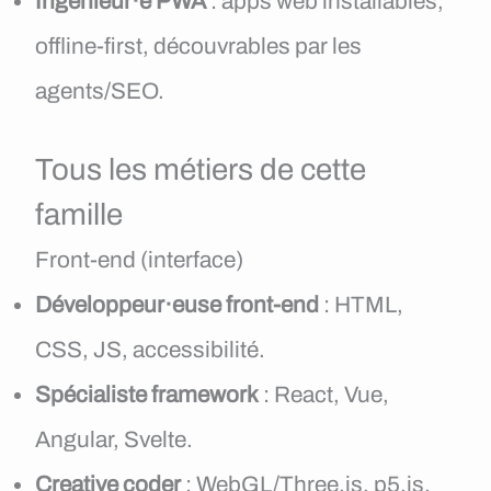
Ingénieur·e PWA
: apps web installables,
offline-first, découvrables par les
agents/SEO.
Tous les métiers de cette
famille
Front-end (interface)
Développeur·euse front-end
: HTML,
CSS, JS, accessibilité.
Spécialiste framework
: React, Vue,
Angular, Svelte.
Creative coder
: WebGL/Three.js, p5.js,