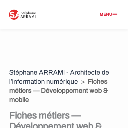
A
l
l
e
r
a
Stéphane ARRAMI - Architecte de
u
l’information numérique
>
Fiches
c
métiers — Développement web &
o
mobile
n
Fiches métiers —
t
Développement web &