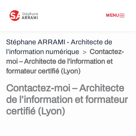
A
l
l
Stéphane ARRAMI - Architecte de
e
l’information numérique
>
Contactez-
r
moi – Architecte de l’information et
a
formateur certifié (Lyon)
u
Contactez-moi – Architecte
c
de l’information et formateur
o
certifié (Lyon)
n
t