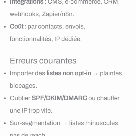
Intégrations
: CMS, e-commerce, CRM,
webhooks, Zapier/n8n.
Coût
: par contacts, envois,
fonctionnalités, IP dédiée.
Erreurs courantes
Importer des
listes non opt-in
→ plaintes,
blocages.
Oublier
SPF/DKIM/DMARC
ou chauffer
une IP trop vite.
Sur-segmentation → listes minuscules,
pas de reach.