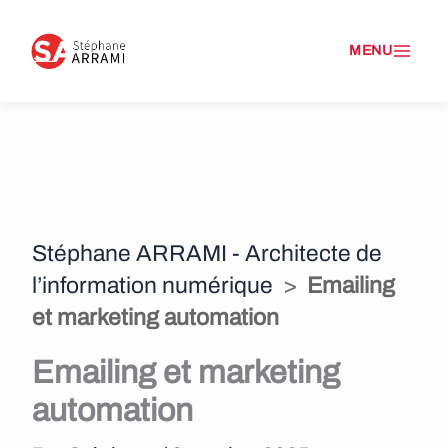
A
l
l
e
r
a
Stéphane ARRAMI - Architecte de
u
l’information numérique
>
Emailing
c
et marketing automation
o
Emailing et marketing
n
automation
t