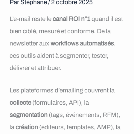
Par
Stéphane
/
2 octobre 2025
e
n
L’e-mail reste le
canal ROI n°1
quand il est
u
bien ciblé, mesuré et conforme. De la
newsletter aux
workflows automatisés
,
ces outils aident à segmenter, tester,
délivrer et attribuer.
Les plateformes d’emailing couvrent la
collecte
(formulaires, API), la
segmentation
(tags, événements, RFM),
la
création
(éditeurs, templates, AMP), la