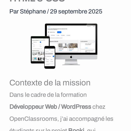
e
Par
Stéphane
/
29 septembre 2025
n
u
Contexte de la mission
Dans le cadre de la formation
Développeur Web / WordPress
chez
OpenClassrooms, j’ai accompagné les
étudiants sur le projet
Booki
, qui