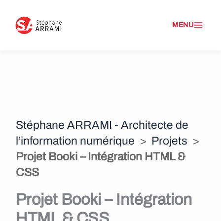
A
l
l
e
r
a
Stéphane ARRAMI - Architecte de
u
l’information numérique
>
Projets
>
c
Projet Booki – Intégration HTML &
o
CSS
n
Projet Booki – Intégration
t
HTML & CSS