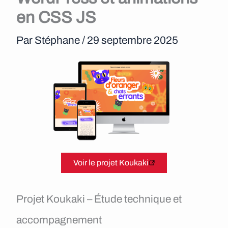
e
en CSS JS
n
Par
Stéphane
/
29 septembre 2025
u
Voir le projet Koukaki
Projet Koukaki – Étude technique et
accompagnement