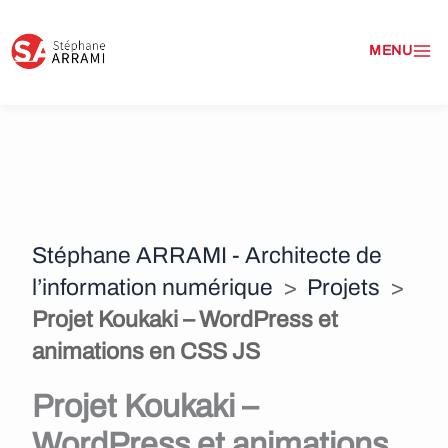
A
l
l
e
r
a
Stéphane ARRAMI - Architecte de
u
l’information numérique
>
Projets
>
c
Projet Koukaki – WordPress et
o
animations en CSS JS
n
Projet Koukaki –
t
WordPress et animations