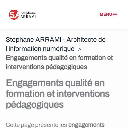
A
l
l
Stéphane ARRAMI - Architecte de
e
l’information numérique
>
r
Engagements qualité en formation et
a
interventions pédagogiques
u
Engagements qualité en
c
formation et interventions
o
pédagogiques
n
t
Cette page présente les
engagements