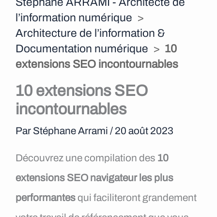
Stéphane ARRAMI - Architecte de
e
l’information numérique
>
n
Architecture de l’information &
Documentation numérique
>
10
u
extensions SEO incontournables
10 extensions SEO
incontournables
Par
Stéphane Arrami
/
20 août 2023
Découvrez une compilation des
10
extensions SEO navigateur les plus
performantes
qui faciliteront grandement