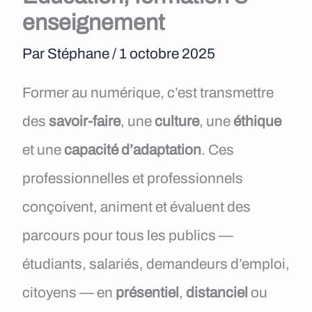
e
enseignement
n
Par
Stéphane
/
1 octobre 2025
u
Former au numérique, c’est transmettre
des
savoir-faire
, une
culture
, une
éthique
et une
capacité d’adaptation
. Ces
professionnelles et professionnels
conçoivent, animent et évaluent des
parcours pour tous les publics —
étudiants, salariés, demandeurs d’emploi,
citoyens — en
présentiel
,
distanciel
ou