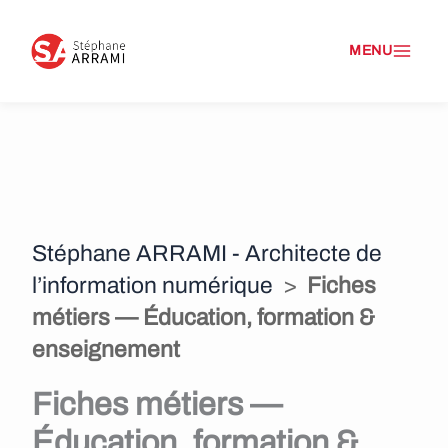
A
l
l
e
r
a
Stéphane ARRAMI - Architecte de
u
l’information numérique
>
Fiches
c
métiers — Éducation, formation &
o
enseignement
n
Fiches métiers —
t
Éducation, formation &