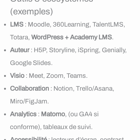
(exemples)
LMS
: Moodle, 360Learning, TalentLMS,
Totara,
WordPress + Academy LMS
.
Auteur
: H5P, Storyline, iSpring, Genially,
Google Slides.
Visio
: Meet, Zoom, Teams.
Collaboration
: Notion, Trello/Asana,
Miro/FigJam.
Analytics
:
Matomo
, (ou GA4 si
conforme), tableaux de suivi.
Accessibilité
: lecteurs d’écran, contrast