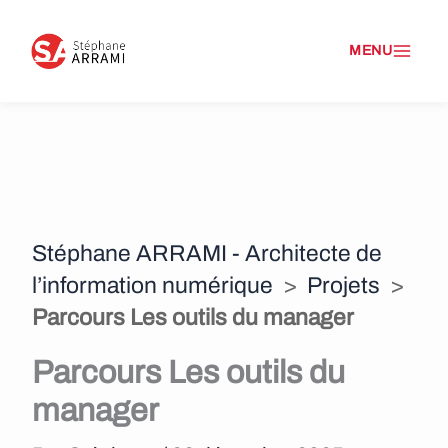
A
l
l
e
r
a
Stéphane ARRAMI - Architecte de
u
l’information numérique
>
Projets
>
c
Parcours Les outils du manager
o
Parcours Les outils du
n
manager
t