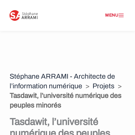
A
l
l
e
r
a
Stéphane ARRAMI - Architecte de
u
l’information numérique
>
Projets
>
c
Tasdawit, l’université numérique des
o
peuples minorés
n
Tasdawit, l’université
t
numérique des peuples