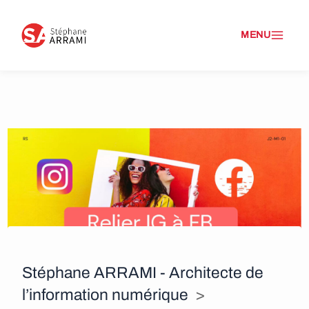
A
l
l
e
r
a
u
c
o
n
Stéphane ARRAMI - Architecte de
l’information numérique
>
t