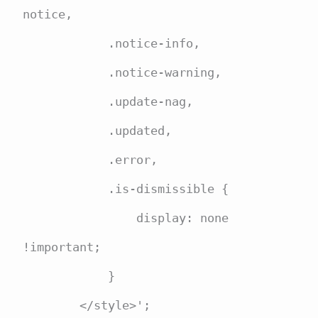
notice,

            .notice-info,

            .notice-warning,

            .update-nag,

            .updated,

            .error,

            .is-dismissible {

                display: none 
!important;

            }

        </style>';
