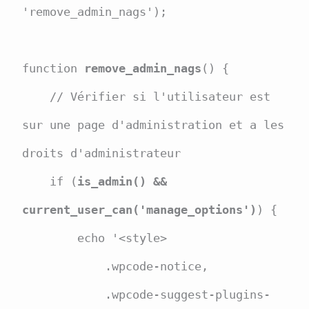
'remove_admin_nags');

function 
remove_admin_nags
() {

    // Vérifier si l'utilisateur est 
sur une page d'administration et a les 
droits d'administrateur

    if (
is_admin() && 
current_user_can('manage_options')
) {

        echo '<style>

            .wpcode-notice,

            .wpcode-suggest-plugins-