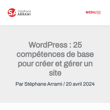
A
l
l
e
WordPress : 25
r
compétences de base
a
pour créer et gérer un
u
site
c
Par
Stéphane Arrami
/
20 avril 2024
o
n
t