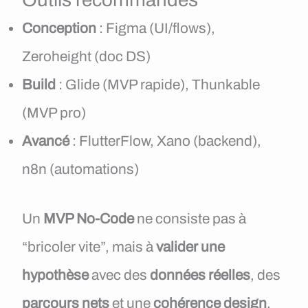
Conception
: Figma (UI/flows),
Zeroheight (doc DS)
Build
: Glide (MVP rapide), Thunkable
(MVP pro)
Avancé
: FlutterFlow, Xano (backend),
n8n (automations)
Un
MVP No-Code
ne consiste pas à
“bricoler vite”, mais à
valider une
hypothèse
avec des
données réelles
, des
parcours nets
et une
cohérence design
.