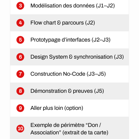
Modélisation des données (J1–J2)
3
Flow chart & parcours (J2)
4
Prototypage d’interfaces (J2–J3)
5
Design System & synchronisation (J3)
6
Construction No-Code (J3–J5)
7
Démonstration & preuves (J5)
8
Aller plus loin (option)
9
Exemple de périmètre “Don /
10
Association” (extrait de ta carte)