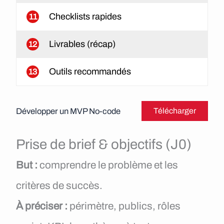
Checklists rapides
11
Livrables (récap)
12
Outils recommandés
13
Développer un MVP No-code
Télécharger
Prise de brief & objectifs (J0)
But :
comprendre le problème et les
critères de succès.
À préciser :
périmètre, publics, rôles