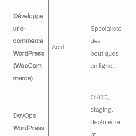
Développe
ur e-
Spécialiste
commerce
des
Actif
WordPress
boutiques
(WooCom
en ligne.
merce)
CI/CD,
staging,
DevOps
déploieme
WordPress
nt,