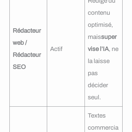
Rédige du
contenu
optimisé,
Rédacteur
mais
super
web /
Actif
vise l’IA
, ne
Rédacteur
la laisse
SEO
pas
décider
seul.
Textes
commercia