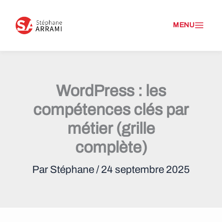
A
l
l
e
WordPress : les
r
compétences clés par
a
métier (grille
u
complète)
c
Par
Stéphane
/
24 septembre 2025
o
n
t