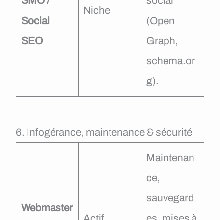
SMO /
social
Niche
Social
(Open
SEO
Graph,
schema.or
g).
6. Infogérance, maintenance & sécurité
Maintenan
ce,
sauvegard
Webmaster
Actif
es, mises à