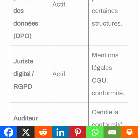
Actif
des
certaines
données
structures.
(DPO)
Mentions
Juriste
légales,
digital /
Actif
CGU,
RGPD
conformité.
Certifie la
Auditeur
conformité
accessibilit
Émergent
WCAG/RG