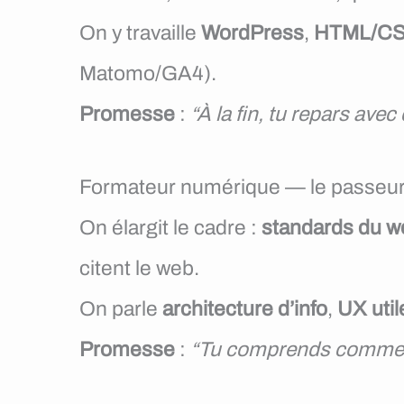
On y travaille
WordPress
,
HTML/CS
Matomo/GA4).
Promesse
:
“À la fin, tu repars av
Formateur numérique — le passeu
On élargit le cadre :
standards du w
citent le web.
On parle
architecture d’info
,
UX util
Promesse
:
“Tu comprends comment 