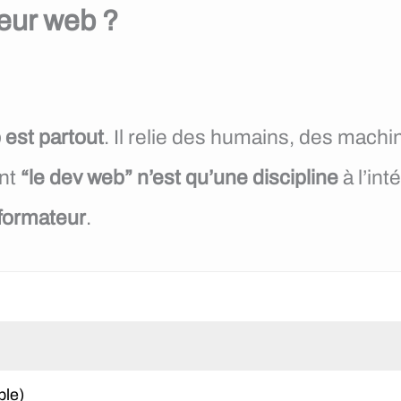
eur web ?
 est partout
. Il relie des humains, des machi
nt
“le dev web” n’est qu’une discipline
à l’in
 formateur
.
ble)