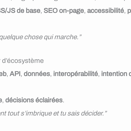
S/JS de base
,
SEO on-page
,
accessibilité
,
p
ec quelque chose qui marche.”
r d’écosystème
eb
,
API
,
données
,
interopérabilité
,
intention
e
,
décisions éclairées
.
tout s’imbrique et tu sais décider.”