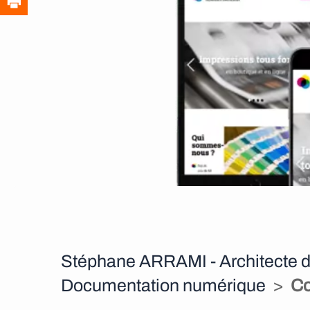
t
e
n
u
Stéphane ARRAMI - Architecte d
Documentation numérique
>
Co